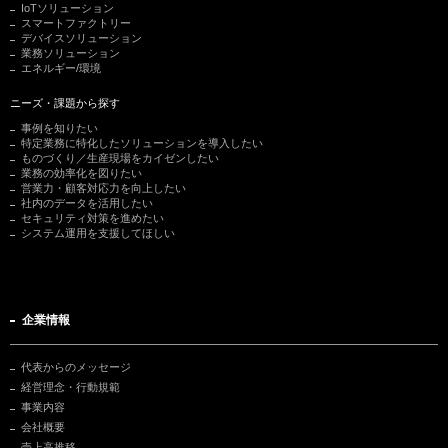
IoTソリューション
スマートファクトリー
デバイスソリューション
業務ソリューション
エネルギー/環境
ニーズ・課題から探す
事例を知りたい
特定業務に特化したソリューションを導入したい
ものづくり／生産現場をカイゼンしたい
業務の効率化を図りたい
営業力・顧客対応力を向上したい
社内のデータを活用したい
セキュリティ対策を進めたい
システム運用を支援してほしい
企業情報
代表からのメッセージ
経営理念・行動規範
事業内容
会社概要
売上高推移