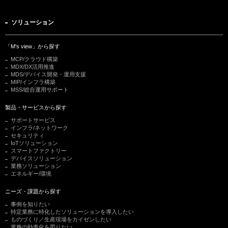
ソリューション
「M's view」から探す
MCP/クラウド構築
MDX/DX活用推進
MDS/デバイス開発・運用支援
MIP/インフラ構築
MSS/総合運用サポート
製品・サービスから探す
サポートサービス
インフラ/ネットワーク
セキュリティ
IoTソリューション
スマートファクトリー
デバイスソリューション
業務ソリューション
エネルギー/環境
ニーズ・課題から探す
事例を知りたい
特定業務に特化したソリューションを導入したい
ものづくり／生産現場をカイゼンしたい
業務の効率化を図りたい