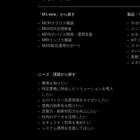
「M's view」から探す
製品・
MCP/クラウド構築
サポ
MDX/DX活用推進
イン
MDS/デバイス開発・運用支援
セキ
MIP/インフラ構築
Io
MSS/総合運用サポート
スマ
デバ
業務
エネ
ニーズ・課題から探す
事例を知りたい
特定業務に特化したソリューションを導入
したい
ものづくり／生産現場をカイゼンしたい
業務の効率化を図りたい
営業力・顧客対応力を向上したい
社内のデータを活用したい
セキュリティ対策を進めたい
システム運用を支援してほしい