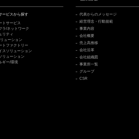
サービスから探す
代表からのメッセージ
経営理念・行動規範
ートサービス
フラ/ネットワーク
事業内容
ュリティ
会社概要
Tソリューション
売上高推移
ートファクトリー
会社沿革
イスソリューション
ソリューション
会社組織図
ルギー/環境
事業所一覧
グループ
CSR