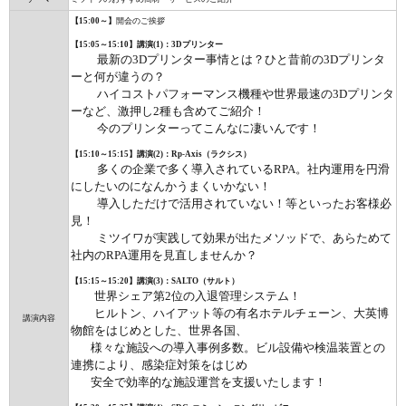
【15:00～】
開会のご挨拶
【15:05～15:10】講演(1)：3Dプリンター
最新の3Dプリンター事情とは？ひと昔前の3Dプリンタ
ーと何が違うの？
ハイコストパフォーマンス機種や世界最速の3Dプリンタ
ーなど、激押し2種も含めてご紹介！
今のプリンターってこんなに凄いんです！
【15:10～15:15】講演(2)：Rp-Axis（ラクシス）
多くの企業で多く導入されているRPA。社内運用を円滑
にしたいのになんかうまくいかない！
導入しただけで活用されていない！等といったお客様必
見！
ミツイワが実践して効果が出たメソッドで、あらためて
社内のRPA運用を見直しませんか？
【15:15～15:20】講演(3)：SALTO（サルト）
世界シェア第2位の入退管理システム！
ヒルトン、ハイアット等の有名ホテルチェーン、大英博
講演内容
物館をはじめとした、世界各国、
様々な施設への導入事例多数。ビル設備や検温装置との
連携により、感染症対策をはじめ
安全で効率的な施設運営を支援いたします！