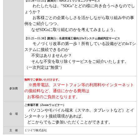
【15:20～15:25】講演(4)：SDGsコミッショニングサービス
わたしたちは、”SDGs”とどの様に向き合うべきなのでし
ょうか？
お客様ごとの企業らしさを活かしながら取り組み中の事
例をご紹介しつつ、
なぜSDGsに取り組むのかを考えてみましょう。
【15:25～15:30】講演(5)：生産現場工場向けIoTシステム接続判定サービス
モノづくり改革の第一歩！所有している設備がどのIoTシ
ステムに接続できるのか
不安はありませんか？
そんな不安を取り除くサービスをご紹介いたします。
（一次判定は"無償"）
無料でご参加いただけます。
※携帯電話、スマートフォン等の利用料やインターネット
参加費
の接続料など、通信にかかる費用は
お客様のご負担となります。
ご来場不要（Zoomウェビナー）
パソコンやモバイル端末（スマホ、タブレットなど）とイ
会 場
ンターネット接続環境があれば、
どこからでもご参加いただくことができます。
主 催
ミツイワ株式会社