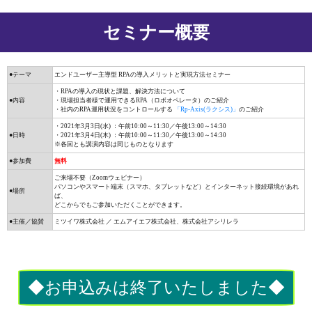
セミナー概要
●テーマ
エンドユーザー主導型 RPAの導入メリットと実現方法セミナー
・RPAの導入の現状と課題、解決方法について
●内容
・現場担当者様で運用できるRPA（ロボオペレータ）のご紹介
・社内のRPA運用状況をコントロールする
「Rp-Axis(ラクシス)」
のご紹介
・2021年3月3日(水) ：午前10:00～11:30／午後13:00～14:30
●日時
・2021年3月4日(木) ：午前10:00～11:30／午後13:00～14:30
※各回とも講演内容は同じものとなります
●参加費
無料
ご来場不要（Zoomウェビナー）
パソコンやスマート端末（スマホ、タブレットなど）とインターネット接続環境があれ
●場所
ば、
どこからでもご参加いただくことができます。
●主催／協賛
ミツイワ株式会社 ／ エムアイエフ株式会社、株式会社アシリレラ
◆お申込みは終了いたしました◆