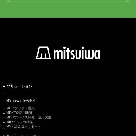
ソリューション
「M's view」から探す
MCP/クラウド構築
MDX/DX活用推進
MDS/デバイス開発・運用支援
MIP/インフラ構築
MSS/総合運用サポート