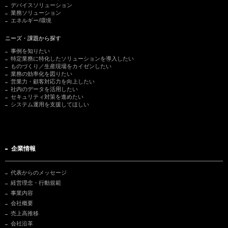
デバイスソリューション
業務ソリューション
エネルギー/環境
ニーズ・課題から探す
事例を知りたい
特定業務に特化したソリューションを導入したい
ものづくり／生産現場をカイゼンしたい
業務の効率化を図りたい
営業力・顧客対応力を向上したい
社内のデータを活用したい
セキュリティ対策を進めたい
システム運用を支援してほしい
企業情報
代表からのメッセージ
経営理念・行動規範
事業内容
会社概要
売上高推移
会社沿革