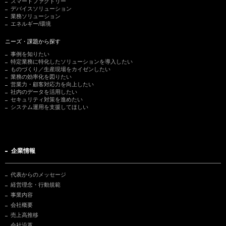
スマートファクトリー
デバイスソリューション
業務ソリューション
エネルギー/環境
ニーズ・課題から探す
事例を知りたい
特定業務に特化したソリューションを導入したい
ものづくり／生産現場をカイゼンしたい
業務の効率化を図りたい
営業力・顧客対応力を向上したい
社内のデータを活用したい
セキュリティ対策を進めたい
システム運用を支援してほしい
企業情報
代表からのメッセージ
経営理念・行動規範
事業内容
会社概要
売上高推移
会社沿革