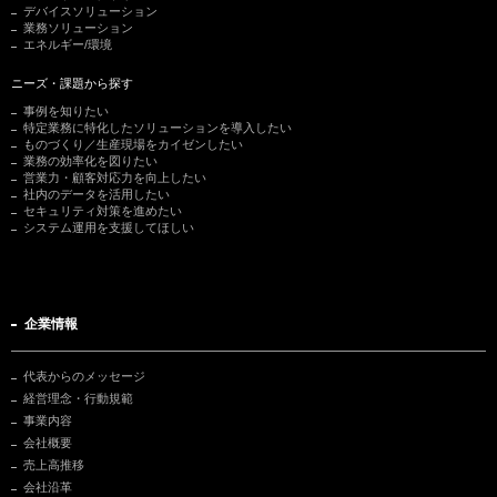
デバイスソリューション
業務ソリューション
エネルギー/環境
ニーズ・課題から探す
事例を知りたい
特定業務に特化したソリューションを導入したい
ものづくり／生産現場をカイゼンしたい
業務の効率化を図りたい
営業力・顧客対応力を向上したい
社内のデータを活用したい
セキュリティ対策を進めたい
システム運用を支援してほしい
企業情報
代表からのメッセージ
経営理念・行動規範
事業内容
会社概要
売上高推移
会社沿革