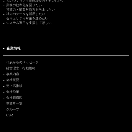
ものづくり／生産現場をカイゼンしたい
業務の効率化を図りたい
営業力・顧客対応力を向上したい
社内のデータを活用したい
セキュリティ対策を進めたい
システム運用を支援してほしい
企業情報
代表からのメッセージ
経営理念・行動規範
事業内容
会社概要
売上高推移
会社沿革
会社組織図
事業所一覧
グループ
CSR