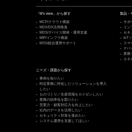
「M's view」から探す
製品・
MCP/クラウド構築
サポ
MDX/DX活用推進
イン
MDS/デバイス開発・運用支援
セキ
MIP/インフラ構築
Io
MSS/総合運用サポート
スマ
デバ
業務
エネ
ニーズ・課題から探す
事例を知りたい
特定業務に特化したソリューションを導入
したい
ものづくり／生産現場をカイゼンしたい
業務の効率化を図りたい
営業力・顧客対応力を向上したい
社内のデータを活用したい
セキュリティ対策を進めたい
システム運用を支援してほしい