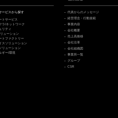
サービスから探す
代表からのメッセージ
経営理念・行動規範
ートサービス
フラ/ネットワーク
事業内容
ュリティ
会社概要
Tソリューション
売上高推移
ートファクトリー
会社沿革
イスソリューション
ソリューション
会社組織図
ルギー/環境
事業所一覧
グループ
CSR