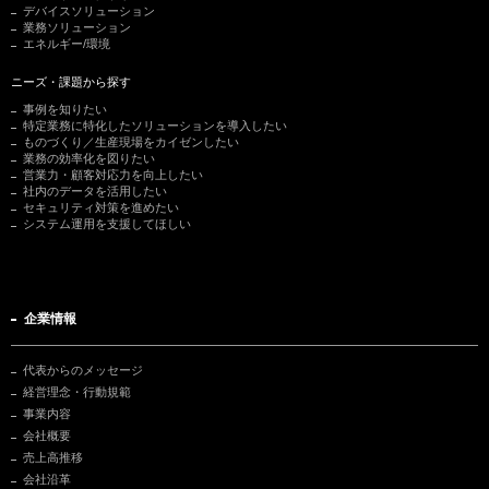
デバイスソリューション
業務ソリューション
エネルギー/環境
ニーズ・課題から探す
事例を知りたい
特定業務に特化したソリューションを導入したい
ものづくり／生産現場をカイゼンしたい
業務の効率化を図りたい
営業力・顧客対応力を向上したい
社内のデータを活用したい
セキュリティ対策を進めたい
システム運用を支援してほしい
企業情報
代表からのメッセージ
経営理念・行動規範
事業内容
会社概要
売上高推移
会社沿革