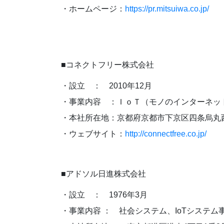
・ホームページ：
https://pr.mitsuiwa.co.jp/
■コネクトフリー株式会社
・設立 ： 2010年12月
・事業内容 ：ＩｏＴ（モノのインターネッ
・本社所在地：京都府京都市下京区四条烏丸
・ウェブサイト：
http://connectfree.co.jp/
■アドソル日進株式会社
・設立 ： 1976年3月
・事業内容 ： 社会システム、IoTシステム