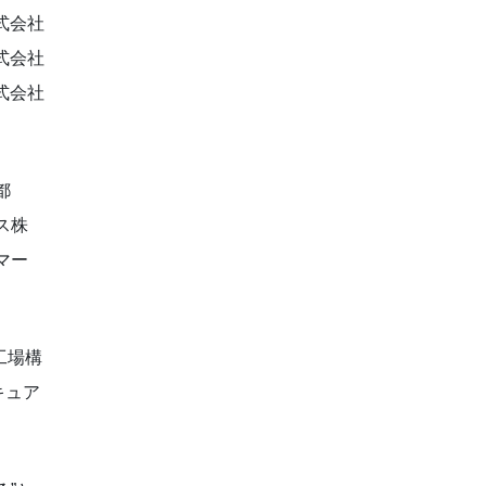
式会社
式会社
式会社
都
ス株
マー
工場構
キュア