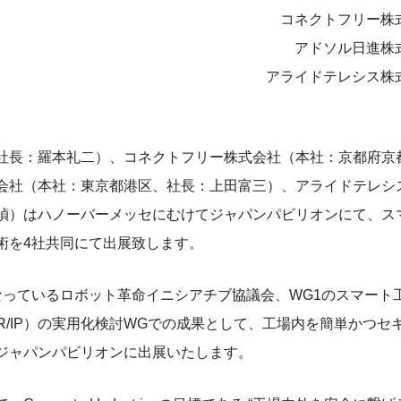
コネクトフリー株
アドソル日進株
アライドテレシス株
社長：羅本礼二）、コネクトフリー株式会社（本社：京都府京
会社（本社：東京都港区、社長：上田富三）、アライドテレシ
禎）はハノーバーメッセにむけてジャパンパビリオンにて、ス
術を4社共同にて出展致します。
っているロボット革命イニシアチブ協議会、WG1のスマート
R/IP）の実用化検討WGでの成果として、工場内を簡単かつセ
ジャパンパビリオンに出展いたします。