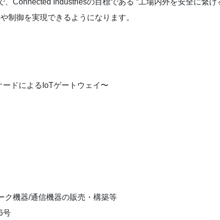
ected Industriesの目標である “工場内外を安全に繋げ
得や制御を実現できるようになります。
イオードによるIoTゲートウェイ〜
ーク機器/通信機器の販売・構築等
6号