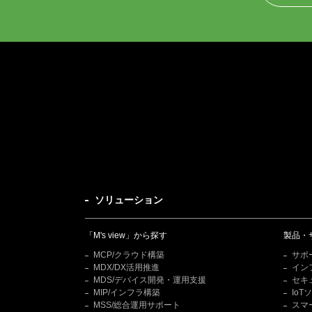
ソリューション
「M's view」から探す
製品・
MCP/クラウド構築
サポ
MDX/DX活用推進
イン
MDS/デバイス開発・運用支援
セキ
MIP/インフラ構築
Io
MSS/総合運用サポート
スマ