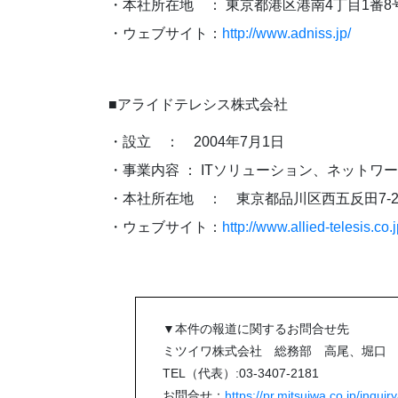
・本社所在地 ： 東京都港区港南4丁目1番8
・ウェブサイト：
http://www.adniss.jp/
■アライドテレシス株式会社
・設立 ： 2004年7月1日
・事業内容 ： ITソリューション、ネット
・本社所在地 ： 東京都品川区西五反田7-21-
・ウェブサイト：
http://www.allied-telesis.co.j
▼本件の報道に関するお問合せ先
ミツイワ株式会社 総務部 高尾、堀口
TEL（代表）:03-3407-2181
お問合せ：
https://pr.mitsuiwa.co.jp/inquiry