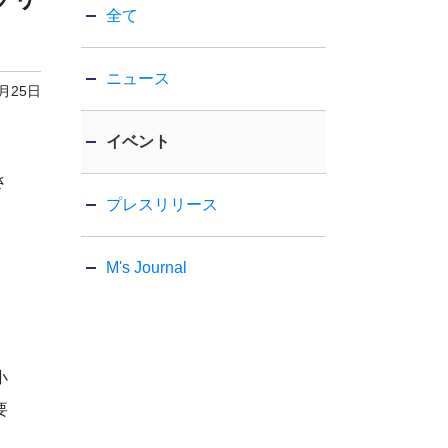
全て
ニュース
8月25日
イベント
さ
プレスリリース
M's Journal
」
小
要