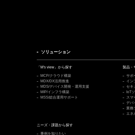
ソリューション
「M's view」から探す
製品・
MCP/クラウド構築
サポ
MDX/DX活用推進
イン
MDS/デバイス開発・運用支援
セキ
MIP/インフラ構築
Io
MSS/総合運用サポート
スマ
デバ
業務
エネ
ニーズ・課題から探す
事例を知りたい