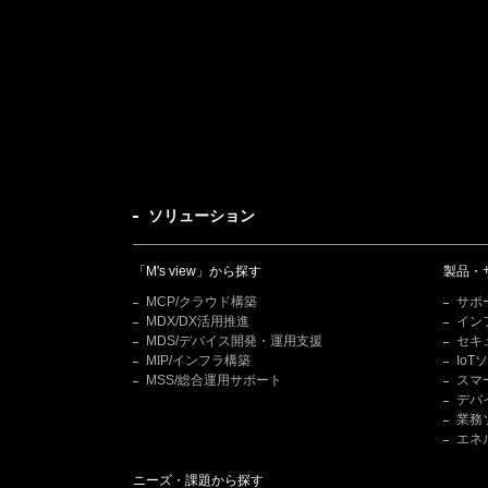
ソリューション
「M's view」から探す
製品・
MCP/クラウド構築
サポ
MDX/DX活用推進
イン
MDS/デバイス開発・運用支援
セキ
MIP/インフラ構築
Io
MSS/総合運用サポート
スマ
デバ
業務
エネ
ニーズ・課題から探す