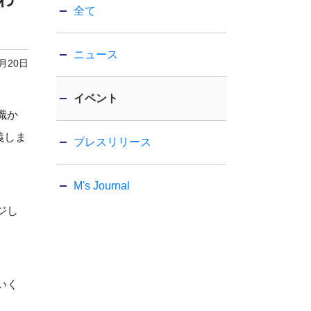
全て
ニュース
6月20日
イベント
識か
義しま
プレスリリース
M's Journal
ジし
いく