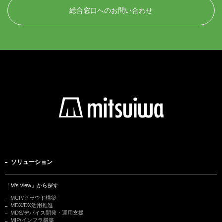
総合窓口へのお問い合わせ
ソリューション
「M's view」から探す
MCP/クラウド構築
MDX/DX活用推進
MDS/デバイス開発・運用支援
MIP/インフラ構築