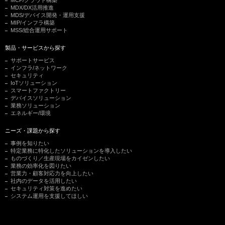
MCP/クラウド構築
MDX/DX活用推進
MDS/デバイス開発・運用支援
MIP/インフラ構築
MSS/総合運用サポート
製品・サービスから探す
サポートサービス
インフラ/ネットワーク
セキュリティ
IoTソリューション
スマートファクトリー
デバイスソリューション
業務ソリューション
エネルギー/環境
ニーズ・課題から探す
事例を知りたい
特定業務に特化したソリューションを導入したい
ものづくり／生産現場をカイゼンしたい
業務の効率化を図りたい
営業力・顧客対応力を向上したい
社内のデータを活用したい
セキュリティ対策を進めたい
システム運用を支援してほしい