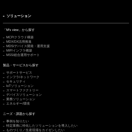
ソリューション
「M's view」から探す
MCP/クラウド構築
MDX/DX活用推進
MDS/デバイス開発・運用支援
MIP/インフラ構築
MSS/総合運用サポート
製品・サービスから探す
サポートサービス
インフラ/ネットワーク
セキュリティ
IoTソリューション
スマートファクトリー
デバイスソリューション
業務ソリューション
エネルギー/環境
ニーズ・課題から探す
事例を知りたい
特定業務に特化したソリューションを導入したい
ものづくり／生産現場をカイゼンしたい