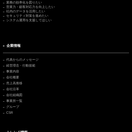
業務の効率化を図りたい
営業力・顧客対応力を向上したい
社内のデータを活用したい
セキュリティ対策を進めたい
システム運用を支援してほしい
企業情報
代表からのメッセージ
経営理念・行動規範
事業内容
会社概要
売上高推移
会社沿革
会社組織図
事業所一覧
グループ
CSR