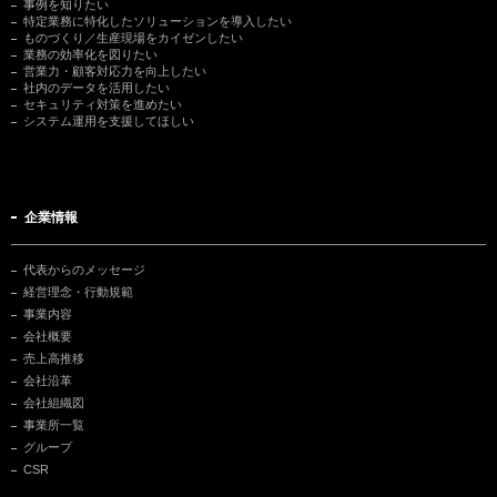
事例を知りたい
特定業務に特化したソリューションを導入したい
ものづくり／生産現場をカイゼンしたい
業務の効率化を図りたい
営業力・顧客対応力を向上したい
社内のデータを活用したい
セキュリティ対策を進めたい
システム運用を支援してほしい
企業情報
代表からのメッセージ
経営理念・行動規範
事業内容
会社概要
売上高推移
会社沿革
会社組織図
事業所一覧
グループ
CSR