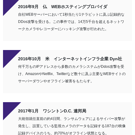
2016年9月 仏 WEBホスティングプロバイダ
自社WEBサーバーにおいて1秒当たり1テラビットに及ぶ記録的な
DDos攻撃を受ける。この事件では、14万5千台を超えるネットワ
ークカメラやレコーダーにハッキング攻撃が行われた。
2016年10月 米 インターネットインフラ企業 Dyn社
何千万ものIPアドレスから多数のカメラシステムがDdos攻撃を受
け、AmazonやNetflix、Twitterなど数十に及ぶ主要なWEBサイトの
サーバーダウンやオフライン被害をもたらす。
2017年1月 ワシントンD.C. 連邦局
大統領就任直前の約4日間、ランサムウェアによるサイバー攻撃が
発生し、設置している監視カメラのデータを記録する187台の映像
記録デバイスのうち、約70%がオフライン状態となる。