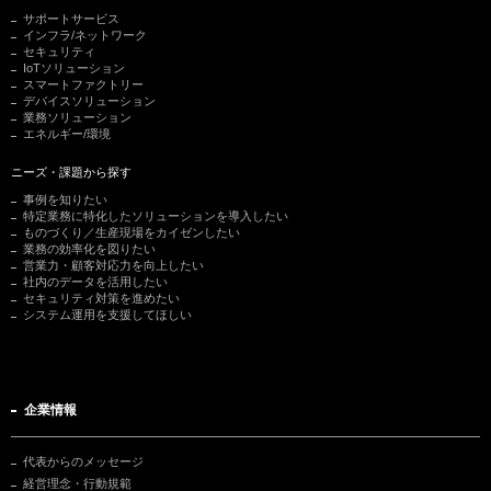
サポートサービス
インフラ/ネットワーク
セキュリティ
IoTソリューション
スマートファクトリー
デバイスソリューション
業務ソリューション
エネルギー/環境
ニーズ・課題から探す
事例を知りたい
特定業務に特化したソリューションを導入したい
ものづくり／生産現場をカイゼンしたい
業務の効率化を図りたい
営業力・顧客対応力を向上したい
社内のデータを活用したい
セキュリティ対策を進めたい
システム運用を支援してほしい
企業情報
代表からのメッセージ
経営理念・行動規範