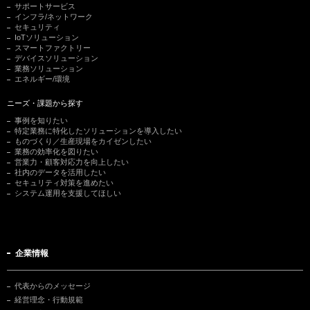
サポートサービス
インフラ/ネットワーク
セキュリティ
IoTソリューション
スマートファクトリー
デバイスソリューション
業務ソリューション
エネルギー/環境
ニーズ・課題から探す
事例を知りたい
特定業務に特化したソリューションを導入したい
ものづくり／生産現場をカイゼンしたい
業務の効率化を図りたい
営業力・顧客対応力を向上したい
社内のデータを活用したい
セキュリティ対策を進めたい
システム運用を支援してほしい
企業情報
代表からのメッセージ
経営理念・行動規範