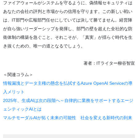
ファイアウォールがシステムを守るように、偽情報セキュリティは
あなたの会社の評判と市場からの信用を守ります。この新しい戦い
は、IT部門や広報部門任せにしていては決して勝てません。経営陣
が自ら強いリーダーシップを発揮し、部門の壁を超えた全社的な防
衛体制の構築を急ぐこと。それこそが、「真実」が揺らぐ時代を生
き抜くための、唯一の道となるでしょう。
著者：ITライター柳谷智宣
＜関連コラム＞
情報漏洩とデータ主権の懸念を払拭するAzure OpenAI Serviceの導
入メリット
2025年、生成AIは次の段階へ～自律的に業務をサポートするエージ
ェンティックAIとは
マルチモーダルAIが拓く未来の可能性 社会を変える新時代の到来