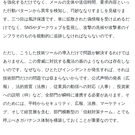
を強化するだけでなく、メールの文体や送信時間、要求内容といっ
た行動パターンから異常を検知し、巧妙ななりすましを見破りま
す。三つ目は風評保護です。単に拡散された偽情報を受け止めるだ
けでなく、SNSやダークウェブを監視し、攻撃の兆候や攻撃者のイ
ンフラそのものを能動的に追跡しなければならないのです。
ただし、こうした技術ツールの導入だけで問題が解決するわけでは
ありません。この脅威に対抗する魔法の盾のようなものは存在しな
いのです。なぜなら、ひとたびインシデントが発生すれば、それは
技術部門だけの問題では収まらないからです。公式声明の発表（広
報）、法的措置（法務）、従業員の動揺への対応（人事）、投資家
への説明（IR）など、全部門が瞬時に連携する必要があります。そ
のためには、平時からセキュリティ、広報、法務、マーケティン
グ、そして経営層を含む、部門横断型の「信頼対策チーム」とでも
呼ぶべきガバナンス体制を構築しておくことが重要なのです。