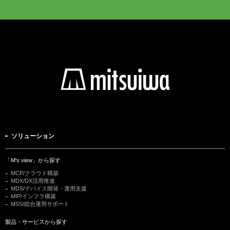
ソリューション
「M's view」から探す
MCP/クラウド構築
MDX/DX活用推進
MDS/デバイス開発・運用支援
MIP/インフラ構築
MSS/総合運用サポート
製品・サービスから探す