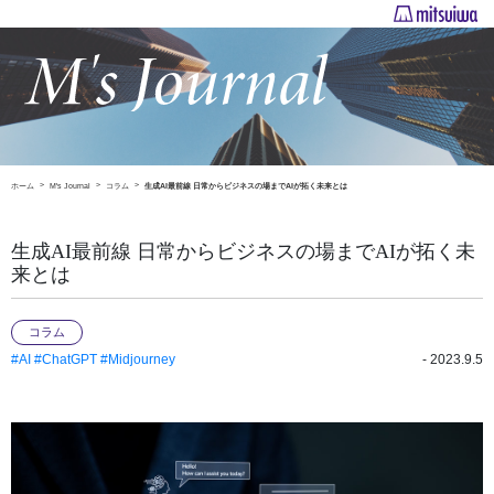
ホーム
M's Journal
コラム
生成AI最前線 日常からビジネスの場までAIが拓く未来とは
生成AI最前線 日常からビジネスの場までAIが拓く未
来とは
コラム
#AI
#ChatGPT
#Midjourney
- 2023.9.5