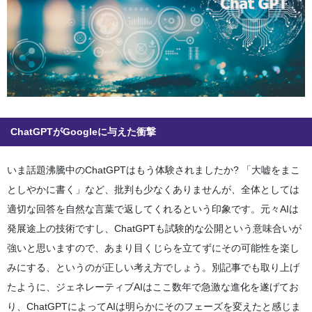
ChatGPTがGoogleに与えた衝撃
いま話題沸騰中のChatGPTはもう体験されましたか? 「大嘘をまこ
としやかに書く」など、批判も少なくありませんが、全体としては
適切な回答を自然な言葉で返してくれるという印象です。元々AIは
発展途上の技術ですし、ChatGPTも試験的な公開という意味合いが
強いと思いますので、あまり目くじらを立てずにその可能性を楽し
みにする、というのが正しい考え方でしょう。別記事でも取り上げ
たように、ジェネレーティブAIはここ数年で急激な進化を遂げてお
り、ChatGPTによってAIは明らかにそのフェーズを変えたと感じま