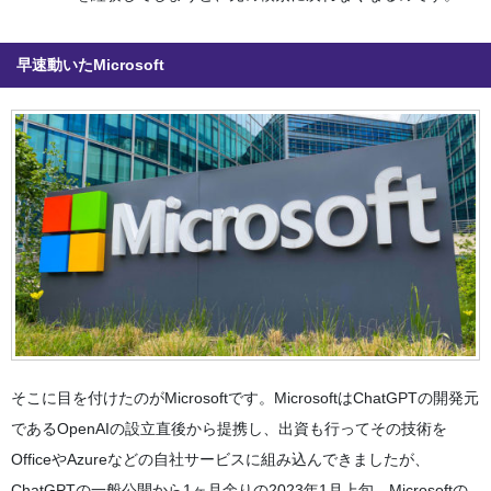
早速動いたMicrosoft
そこに目を付けたのがMicrosoftです。MicrosoftはChatGPTの開発元
であるOpenAIの設立直後から提携し、出資も行ってその技術を
OfficeやAzureなどの自社サービスに組み込んできましたが、
ChatGPTの一般公開から1ヶ月余りの2023年1月上旬、Microsoftの