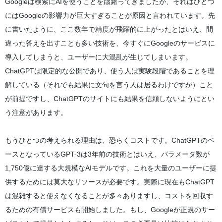
Googleは検索にAIを使うことを躊躇ってきましたが、それはひとつ
にはGoogleの影響力が巨大すぎることが原因と言われています。先
に書いたように、ここ数年で精度が飛躍的に上がったとはいえ、間
違った答えを出すことも多い技術を、今すぐにGoogleのサービスに
導入してしまうと、ユーザーに大混乱が生じてしまいます。
ChatGPTは限定的な公開であり、使う人は実験段階であることを理
解している（それでも結果に文句を言う人は居るわけですが）こと
が前提ですし、ChatGPTのサイトにも結果を信頼しないようにとい
う注意があります。
もうひとつの考えられる理由は、恐らくコストです。ChatGPTのベ
ースとなっているGPT-3は3年前の技術とはいえ、パラメータ数が
1,750億に達する大規模なAIモデルです。これを大量のユーザーに提
供するためには莫大なリソースが必要です。実際に現在もChatGPT
は混雑すると使えなくなることが多々ありますし、コストを回収す
るための有償サービスも開始しました。もし、Googleが正規のサー