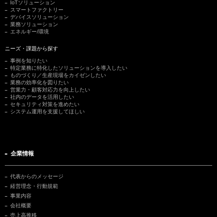
IoTソリューション
スマートファクトリー
デバイスソリューション
業務ソリューション
エネルギー/環境
ニーズ・課題から探す
事例を知りたい
特定業務に特化したソリューションを導入したい
ものづくり／生産現場をカイゼンしたい
業務の効率化を図りたい
営業力・顧客対応力を向上したい
社内のデータを活用したい
セキュリティ対策を進めたい
システム運用を支援してほしい
企業情報
代表からのメッセージ
経営理念・行動規範
事業内容
会社概要
売上高推移