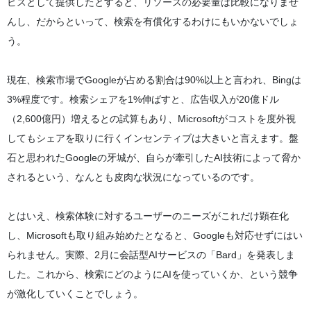
ビスとして提供したとすると、リソースの必要量は比較になりませ
んし、だからといって、検索を有償化するわけにもいかないでしょ
う。
現在、検索市場でGoogleが占める割合は90%以上と言われ、Bingは
3%程度です。検索シェアを1%伸ばすと、広告収入が20億ドル
（2,600億円）増えるとの試算もあり、Microsoftがコストを度外視
してもシェアを取りに行くインセンティブは大きいと言えます。盤
石と思われたGoogleの牙城が、自らが牽引したAI技術によって脅か
されるという、なんとも皮肉な状況になっているのです。
とはいえ、検索体験に対するユーザーのニーズがこれだけ顕在化
し、Microsoftも取り組み始めたとなると、Googleも対応せずにはい
られません。実際、2月に会話型AIサービスの「Bard」を発表しま
した。これから、検索にどのようにAIを使っていくか、という競争
が激化していくことでしょう。