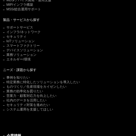
MDS/デバイス開発・運用支援
MIP/インフラ構築
MSS/総合運用サポート
製品・サービスから探す
サポートサービス
インフラ/ネットワーク
セキュリティ
IoTソリューション
スマートファクトリー
デバイスソリューション
業務ソリューション
エネルギー/環境
ニーズ・課題から探す
事例を知りたい
特定業務に特化したソリューションを導入したい
ものづくり／生産現場をカイゼンしたい
業務の効率化を図りたい
営業力・顧客対応力を向上したい
社内のデータを活用したい
セキュリティ対策を進めたい
システム運用を支援してほしい
企業情報