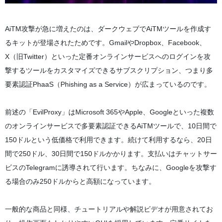
AiTM攻撃が急に増えたのは、ダークウェブでAiTMツールを作成す
るキットが登場されたためです。GmailやDropbox、Facebook、
X（旧Twitter）といった定番オンラインサービスへのログインを攻
撃するツールをカスタマイズできるサブスクリプション、つまり多
要素認証PhaaS（Phishing as a Service）が広まっているのです。
前述の「EvilProxy」はMicrosoft 365やApple、Googleといった複数
のオンラインサービスで多要素認証できるAiTMツールで、10日間で
150ドルという低価格で利用できます。続けて利用するなら、20日
間で250ドル、30日間で150ドルかかります。支払いはチャットサー
ビスのTelegramに誘導されて行います。ちなみに、Googleを攻撃す
る場合のみ250ドルからと高額になっています。
一般的な商品と同様、チュートリアルや解説ビデオが用意されてお