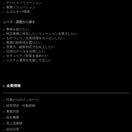
デバイスソリューション
業務ソリューション
エネルギー/環境
ニーズ・課題から探す
事例を知りたい
特定業務に特化したソリューションを導入したい
ものづくり／生産現場をカイゼンしたい
業務の効率化を図りたい
営業力・顧客対応力を向上したい
社内のデータを活用したい
セキュリティ対策を進めたい
システム運用を支援してほしい
企業情報
代表からのメッセージ
経営理念・行動規範
事業内容
会社概要
売上高推移
会社沿革