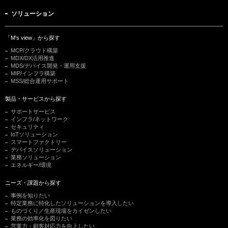
ソリューション
「M's view」から探す
MCP/クラウド構築
MDX/DX活用推進
MDS/デバイス開発・運用支援
MIP/インフラ構築
MSS/総合運用サポート
製品・サービスから探す
サポートサービス
インフラ/ネットワーク
セキュリティ
IoTソリューション
スマートファクトリー
デバイスソリューション
業務ソリューション
エネルギー/環境
ニーズ・課題から探す
事例を知りたい
特定業務に特化したソリューションを導入したい
ものづくり／生産現場をカイゼンしたい
業務の効率化を図りたい
営業力・顧客対応力を向上したい