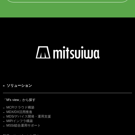
ソリューション
「M's view」から探す
MCP/クラウド構築
MDX/DX活用推進
MDS/デバイス開発・運用支援
MIP/インフラ構築
MSS/総合運用サポート