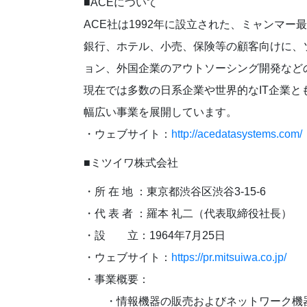
■ACEについて
ACE社は1992年に設立された、ミャンマ
銀行、ホテル、小売、保険等の顧客向けに、
ョン、外国企業のアウトソーシング開発など
現在では多数の日系企業や世界的なIT企業
幅広い事業を展開しています。
・ウェブサイト：
http://acedatasystems.com/
■ミツイワ株式会社
・所 在 地 ：東京都渋谷区渋谷3-15-6
・代 表 者 ：羅本 礼二（代表取締役社長）
・設 立：1964年7月25日
・ウェブサイト：
https://pr.mitsuiwa.co.jp/
・事業概要：
・情報機器の販売およびネットワーク機器