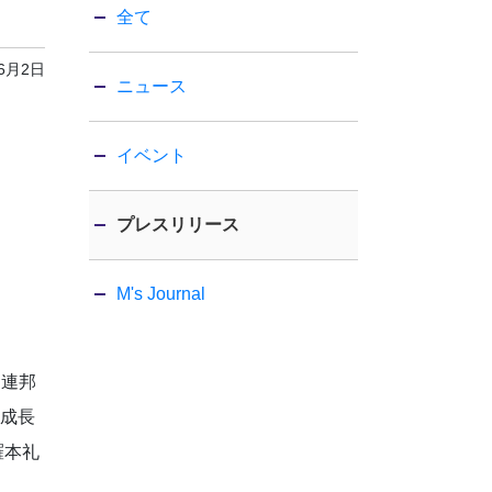
全て
年6月2日
ニュース
イベント
プレスリリース
M's Journal
ー連邦
の成長
:羅本礼