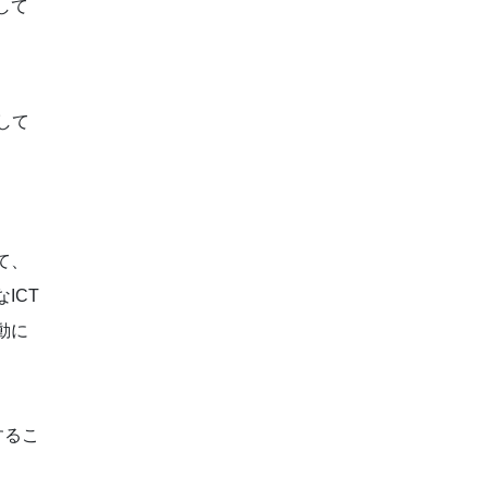
して
立して
て、
ICT
動に
するこ