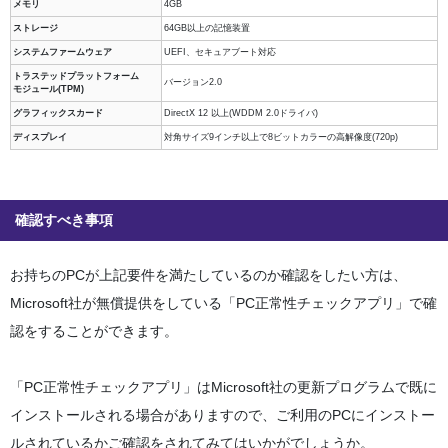
メモリ
4GB
ストレージ
64GB以上の記憶装置
システムファームウェア
UEFI、セキュアブート対応
トラステッドプラットフォーム
バージョン2.0
モジュール(TPM)
グラフィックスカード
DirectX 12 以上(WDDM 2.0ドライバ)
ディスプレイ
対角サイズ9インチ以上で8ビットカラーの高解像度(720p)
確認すべき事項
お持ちのPCが上記要件を満たしているのか確認をしたい方は、
Microsoft社が無償提供をしている「PC正常性チェックアプリ」で確
認をすることができます。
「PC正常性チェックアプリ」はMicrosoft社の更新プログラムで既に
インストールされる場合がありますので、ご利用のPCにインストー
ルされているかご確認をされてみてはいかがでしょうか。