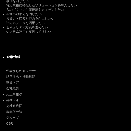
事例を知りたい
特定業務に特化したソリューションを導入したい
ものづくり／生産現場をカイゼンしたい
業務の効率化を図りたい
営業力・顧客対応力を向上したい
社内のデータを活用したい
セキュリティ対策を進めたい
システム運用を支援してほしい
企業情報
代表からのメッセージ
経営理念・行動規範
事業内容
会社概要
売上高推移
会社沿革
会社組織図
事業所一覧
グループ
CSR