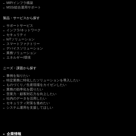
MIP/インフラ構築
MSS/総合運用サポート
製品・サービスから探す
サポートサービス
インフラ/ネットワーク
セキュリティ
IoTソリューション
スマートファクトリー
デバイスソリューション
業務ソリューション
エネルギー/環境
ニーズ・課題から探す
事例を知りたい
特定業務に特化したソリューションを導入したい
ものづくり／生産現場をカイゼンしたい
業務の効率化を図りたい
営業力・顧客対応力を向上したい
社内のデータを活用したい
セキュリティ対策を進めたい
システム運用を支援してほしい
企業情報