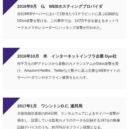
2016年9月 仏 WEBホスティングプロバイダ
自社WEBサーバーにおいて1秒当たり1テラビットに及ぶ記録的な
DDos攻撃を受ける。この事件では、14万5千台を超えるネットワ
ークカメラやレコーダーにハッキング攻撃が行われた。
2016年10月 米 インターネットインフラ企業 Dyn社
何千万ものIPアドレスから多数のカメラシステムがDdos攻撃を受
け、AmazonやNetflix、Twitterなど数十に及ぶ主要なWEBサイトの
サーバーダウンやオフライン被害をもたらす。
2017年1月 ワシントンD.C. 連邦局
大統領就任直前の約4日間、ランサムウェアによるサイバー攻撃が
発生し、設置している監視カメラのデータを記録する187台の映像
記録デバイスのうち、約70%がオフライン状態となる。