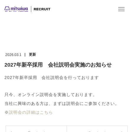
HOME
トップページ
2027年新卒採用 会社説明会実施のお知ら
T
せ
o
g
g
l
e
n
a
| 更新
2026.03.1
v
i
2027年新卒採用 会社説明会実施のお知らせ
g
a
2027年新卒採用 会社説明会を行っております
t
i
o
只今、オンライン説明会を実施しております。
n
当社に興味のある方は、まずは説明会にご参加ください。
※
説明会の詳細はこちら